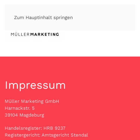
Zum Hauptinhalt springen
Impressum
Müller Marketing GmbH
Harnackstr. 5
39104 Magdeburg
Handelsregister: HRB 9237
Registergericht: Amtsgericht Stendal