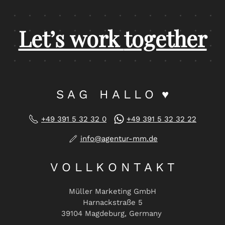
Let’s work
together
S A G H A L L O ♥
+49 391 5 32 32 0
+49 391 5 32 32 22
info@agentur-mm.de
V O L L K O N T A K T
Müller Marketing GmbH
Harnackstraße 5
39104 Magdeburg, Germany